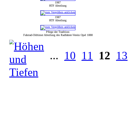
1987
RTF Abteilung
1987
RTF Abteilung
Pflege der Tradition:
Fahrrad-Oldtimer Abteilung des Radfahrer-Verein Opel 1888
...
10
11
12
13