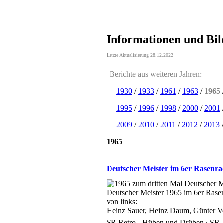
Informationen und Bil
Letzte Aktualisierung 28.12.2022
Berichte aus weiteren Jahren:
1930
/
1933
/
1961
/
1963
/
1965
1995
/
1996
/
1998
/
2000
/
2001
2009
/
2010
/
2011
/
2012
/
2013
1965
Deutscher Meister im 6er Rasenra
Deutscher Meister 1965 im 6er Rase
von links:
Heinz Sauer, Heinz Daum, Günter Vo
SR Retro - Hüben und Drüben ∙ SR