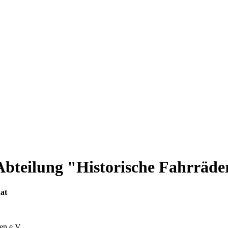
Abteilung "Historische Fahrräde
at
n e.V.,